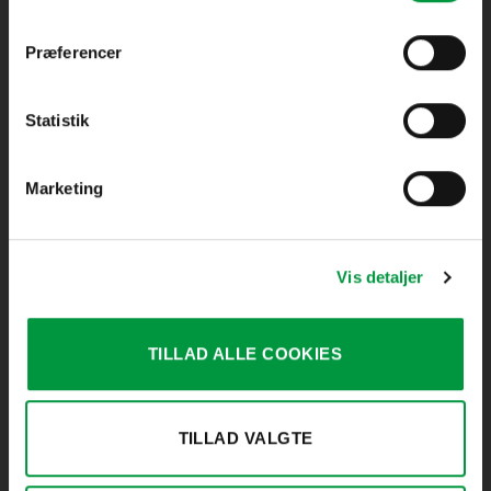
Præferencer
Statistik
Skilte
i
Centrum
Bøllemosegyden 143
Marketing
5491 Blommenslyst
Tlf.:
30 69 29 25
Mail:
info@skilteicentrum.dk
Vis detaljer
Om
Skilte
i
Centrum
TILLAD ALLE COOKIES
Handelsebetingelser
Cookie & Privatlivspolitik
Kontakt
TILLAD VALGTE