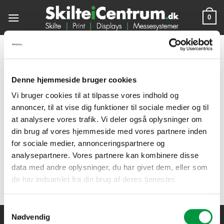
Fortsæt
0
til
indhold
[ngg_images source=”galleries” container_ids=”1″
override_thumbnail_settings=”0″ thumbnail_width=”240″
Denne hjemmeside bruger cookies
thumbnail_height=”160″ thumbnail_crop=”1″
images_per_page=”20″ number_of_columns=”0″
Vi bruger cookies til at tilpasse vores indhold og
ajax_pagination=”0″ show_all_in_lightbox=”0″
annoncer, til at vise dig funktioner til sociale medier og til
use_imagebrowser_effect=”0″ show_slideshow_link=”1″
at analysere vores trafik. Vi deler også oplysninger om
slideshow_link_text=”[Show slideshow] ”
din brug af vores hjemmeside med vores partnere inden
for sociale medier, annonceringspartnere og
order_by=”sortorder” order_direction=”ASC”
analysepartnere. Vores partnere kan kombinere disse
returns=”included” maximum_entity_count=”500″
data med andre oplysninger, du har givet dem, eller som
display_type=”photocrati-nextgen_basic_thumbnails”]
de har indsamlet fra din brug af deres tjenester.
Samtykkevalg
Nødvendig