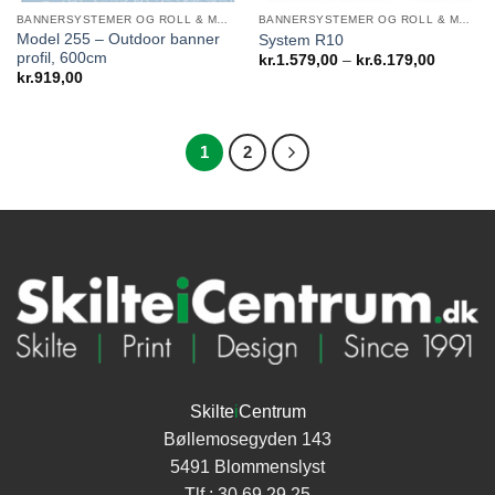
BANNERSYSTEMER OG ROLL & MOVE SYSTEMS
BANNERSYSTEMER OG ROLL & MOVE SYSTEMS
Model 255 – Outdoor banner
System R10
profil, 600cm
Prisinter
kr.
1.579,00
–
kr.
6.179,00
kr.1.579
kr.
919,00
til
kr.6.179
1
2
Skilte
i
Centrum
Bøllemosegyden 143
5491 Blommenslyst
Tlf.:
30 69 29 25