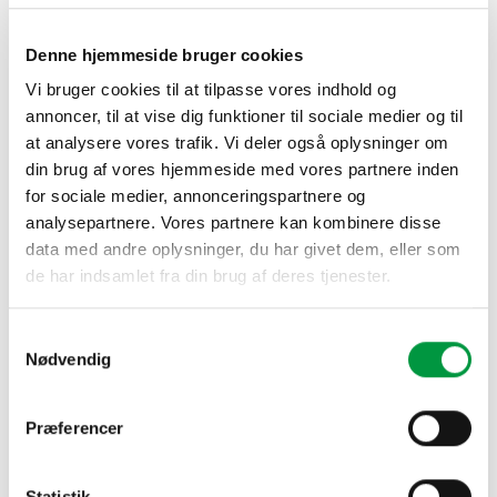
Denne hjemmeside bruger cookies
Vi bruger cookies til at tilpasse vores indhold og
annoncer, til at vise dig funktioner til sociale medier og til
BANNERSYSTEMER OG ROLL & MOVE SYSTEMS
BANNERSYSTEMER OG ROLL & MOVE SYSTEMS
Model 255 – Øje ophæng til
Model 255 – Endekappe til
at analysere vores trafik. Vi deler også oplysninger om
lofts montage
outdoor banner profil
din brug af vores hjemmeside med vores partnere inden
kr.
35,00
kr.
19,00
for sociale medier, annonceringspartnere og
analysepartnere. Vores partnere kan kombinere disse
data med andre oplysninger, du har givet dem, eller som
de har indsamlet fra din brug af deres tjenester.
Samtykkevalg
Nødvendig
Præferencer
BANNERSYSTEMER OG ROLL & MOVE SYSTEMS
BANNERSYSTEMER OG ROLL & MOVE SYSTEMS
Model 255 – Sæt af 4 stk.
Model 255 – Outdoor banner
Statistik