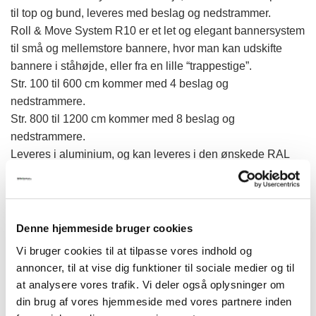
kr.6.179,00
til top og bund, leveres med beslag og nedstrammer.
Roll & Move System R10 er et let og elegant bannersystem
til små og mellemstore bannere, hvor man kan udskifte
bannere i ståhøjde, eller fra en lille “trappestige”.
Str. 100 til 600 cm kommer med 4 beslag og
nedstrammere.
Str. 800 til 1200 cm kommer med 8 beslag og
nedstrammere.
Leveres i aluminium, og kan leveres i den ønskede RAL
farve mod et mindre tillæg.
Ved køb af større længder end 600 cm., kombineres
ovenstående priser, og max profillængde i et stykke er
600cm.
Denne hjemmeside bruger cookies
Ekstra beslag og nedstrammere samt endeknapper .m.,
Vi bruger cookies til at tilpasse vores indhold og
kan tilkøbes.
annoncer, til at vise dig funktioner til sociale medier og til
at analysere vores trafik. Vi deler også oplysninger om
din brug af vores hjemmeside med vores partnere inden