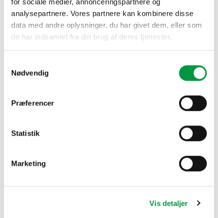
for sociale medier, annonceringspartnere og
analysepartnere. Vores partnere kan kombinere disse
data med andre oplysninger, du har givet dem, eller som
de har indsamlet fra din brug af deres tjenester.
Bannersystemer
Samtykkevalg
System R10 antal
Nødvendig
TILFØJ TIL KURV
Præferencer
Statistik
Marketing
YDERLIGERE INFORMATION
100 cm, 200 cm, 300 cm, 400 cm, 500
Vis detaljer
BANNERSYSTEMER
cm, 600 cm, 800 cm, 1000 cm, 1200 cm