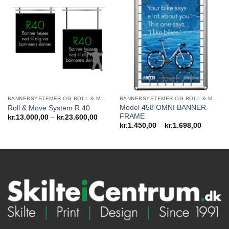
BANNERSYSTEMER OG ROLL & MOVE SYSTEMS
BANNERSYSTEMER OG ROLL & MOVE SYSTEMS
Model 458 OMNI BANNER
Roll & Move System R 40
FRAME
Prisinterval:
kr.
13.000,00
–
kr.
23.600,00
kr.13.000,00
Prisinter
kr.
1.450,00
–
kr.
1.698,00
til
kr.1.450
kr.23.600,00
til
kr.1.698