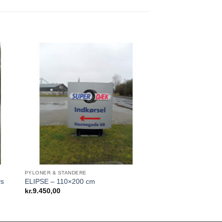
PYLONER & STANDERE
ys
ELIPSE – 110×200 cm
erval:
kr.
9.450,00
380,00
230,00