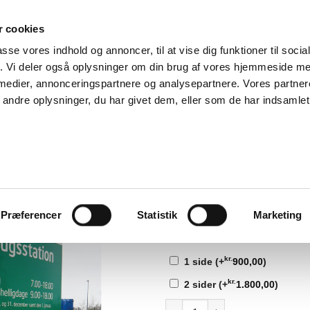
 cookies
passe vores indhold og annoncer, til at vise dig funktioner til soci
RODUKTER
OM OS
KONTAKT
fik. Vi deler også oplysninger om din brug af vores hjemmeside m
 medier, annonceringspartnere og analysepartnere. Vores partne
ndre oplysninger, du har givet dem, eller som de har indsamlet 
PYLONER & STANDERE
ELIPSE – 90×200
9.275,00
kr.
Præferencer
Statistik
Marketing
TILLÆG FOR FOL
kr.
1 side
(+
900,00
)
kr.
2 sider
(+
1.800,00
)
ELIPSE - 90x200 cm antal