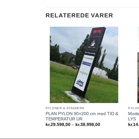
RELATEREDE VARER
PYLONER & STANDERE
PYLON
PLAN PYLON 90×200 cm med TID &
Mode
TEMPERATUR UR
LYS
Prisinterval:
kr.
29.598,00
–
kr.
38.998,00
kr.
14
kr.29.598,00
til
kr.38.998,00