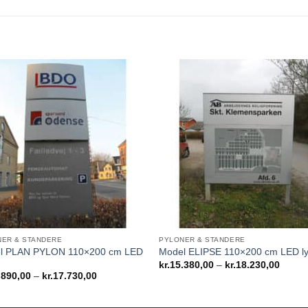
ER & STANDERE
PYLONER & STANDERE
l PLAN PYLON 110×200 cm LED
Model ELIPSE 110×200 cm LED l
Prisint
kr.
15.380,00
–
kr.
18.230,00
kr.15.
Prisinterval:
.890,00
–
kr.
17.730,00
til
kr.14.890,00
kr.18.
til
kr.17.730,00