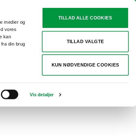
TILLAD ALLE COOKIES
ale medier og
0
KURV /
KR.
0,00
ed vores
re kan
TILLAD VALGTE
fra din brug
 cm
KUN NØDVENDIGE COOKIES
Vis detaljer
IERING