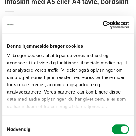
Infoskilt med A5 eller A4 tavle, bordskilt
95,00
kr.
Infoskilt med A5 eller A4 tavle og træramme i mørklakeret
bøg. Kan placeres på borde eller diske.
Denne hjemmeside bruger cookies
Fødderne kan foldes sammen ved opbevaring.
Vi bruger cookies til at tilpasse vores indhold og
annoncer, til at vise dig funktioner til sociale medier og til
Kridttavle A4/A5
at analysere vores trafik. Vi deler også oplysninger om
din brug af vores hjemmeside med vores partnere inden
Infoskilt med A5 eller A4 tavle, bordskilt antal
for sociale medier, annonceringspartnere og
analysepartnere. Vores partnere kan kombinere disse
TILFØJ TIL KURV
data med andre oplysninger, du har givet dem, eller som
de har indsamlet fra din brug af deres tjenester.
Samtykkevalg
Nødvendig