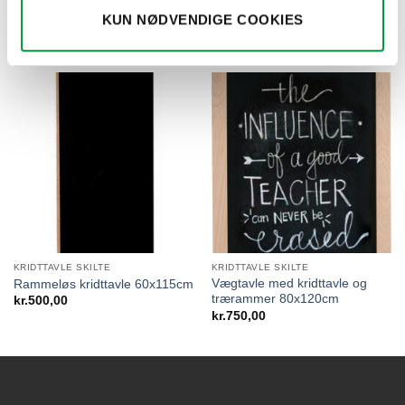
A-Skilt i mørkbejset bøgetræ
Rammeløs kridttavle 60x80cm
med sort ståltavle- 59x78cm
kr.
420,00
KUN NØDVENDIGE COOKIES
kr.
780,00
KRIDTTAVLE SKILTE
KRIDTTAVLE SKILTE
Vægtavle med kridttavle og
Rammeløs kridttavle 60x115cm
trærammer 80x120cm
kr.
500,00
kr.
750,00