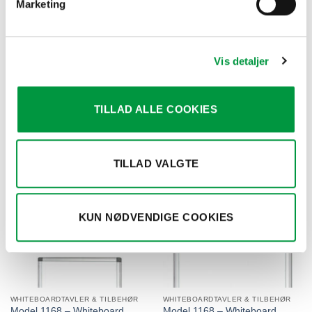
Marketing
Vis detaljer
KONTORATIKLER & SKILTEBLÆK/SKRIVEREDSKABER
WHITEBOARDTAVLER & TILBEHØR
Model 616 – Board markør
Model 1168 – Whiteboard
6mm, hvid
Budget 60x45cm
TILLAD ALLE COOKIES
kr.
58,50
kr.
169,00
TILLAD VALGTE
KUN NØDVENDIGE COOKIES
WHITEBOARDTAVLER & TILBEHØR
WHITEBOARDTAVLER & TILBEHØR
Model 1168 – Whiteboard
Model 1168 – Whiteboard