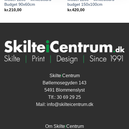
Budget 90x60cm
budget 150x100cm
kr.
210,00
kr.
420,00
Skilte
i
Centrum
Bøllemosegyden 143
5491 Blommenslyst
Tlf.:
30 69 29 25
Mail:
info@skilteicentrum.dk
Om
Skilte
i
Centrum