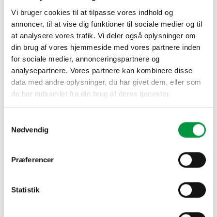
velegnet til planlægning og kampagner m.v. V
Vi bruger cookies til at tilpasse vores indhold og
Med drywipe overflade og magnetisk bagplade.
annoncer, til at vise dig funktioner til sociale medier og til
Detaljerede og informative kort, der kan bruges
at analysere vores trafik. Vi deler også oplysninger om
til tegning eller med magneter, som kan tilkøbes.
din brug af vores hjemmeside med vores partnere inden
for sociale medier, annonceringspartnere og
Model 1177 - Europakort antal
analysepartnere. Vores partnere kan kombinere disse
data med andre oplysninger, du har givet dem, eller som
TILFØJ TIL KURV
de har indsamlet fra din brug af deres tjenester.
Samtykkevalg
Nødvendig
RELATEREDE VARER
Præferencer
Statistik