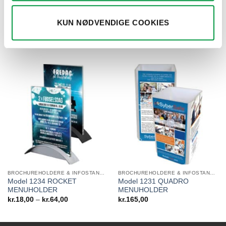
BROCHUREHOLDERE & INFOSTANDERE
BROCHUREHOLDERE & INFOSTANDERE
KUN NØDVENDIGE COOKIES
Model 1255 FLEX
Model 1233 CROSS
PRISSKILTEHOLDER
MENUHOLDER x 3
Prisinterval:
kr.
22,50
–
kr.
58,50
kr.
135,00
kr.22,50
til
kr.58,50
BROCHUREHOLDERE & INFOSTANDERE
BROCHUREHOLDERE & INFOSTANDERE
Model 1234 ROCKET
Model 1231 QUADRO
MENUHOLDER
MENUHOLDER
Prisinterval:
kr.
18,00
–
kr.
64,00
kr.
165,00
kr.18,00
til
kr.64,00