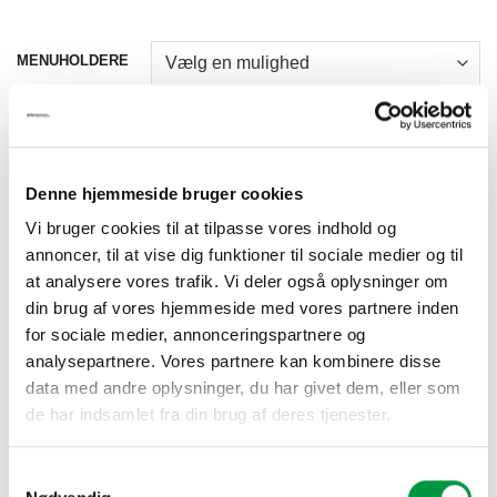
kr.165,00
MENUHOLDERE
Model 1225 T-MENUHOLDER VERTIKAL antal
TILFØJ TIL KURV
Denne hjemmeside bruger cookies
Vi bruger cookies til at tilpasse vores indhold og
annoncer, til at vise dig funktioner til sociale medier og til
at analysere vores trafik. Vi deler også oplysninger om
din brug af vores hjemmeside med vores partnere inden
for sociale medier, annonceringspartnere og
BESKRIVELSE
analysepartnere. Vores partnere kan kombinere disse
data med andre oplysninger, du har givet dem, eller som
YDERLIGERE INFORMATION
de har indsamlet fra din brug af deres tjenester.
Alle vores flotte menuholdere er produceret i gode kvalitets
materialer, og udført i flotte og fleksible designs.
Samtykkevalg