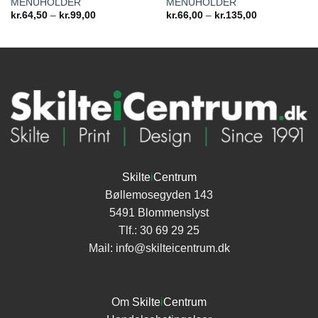
MENUHOLDER
MENUHOLDER
Prisinterval:
Prisinterval:
kr.
64,50
–
kr.
99,00
kr.
66,00
–
kr.
135,00
kr.64,50
kr.66,00
til
til
kr.99,00
kr.135,00
Skilte
i
Centrum
Bøllemosegyden 143
5491 Blommenslyst
Tlf.:
30 69 29 25
Mail:
info@skilteicentrum.dk
Om
Skilte
i
Centrum