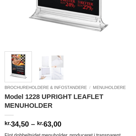
BROCHUREHOLDERE & INFOSTANDERE
/
MENUHOLDERE
Model 1228 UPRIGHT LEAFLET
MENUHOLDER
Prisinterval:
34,50
–
63,00
kr.
kr.
kr.34,50
Flot dobbeltsidet menuholder, produceret i transparent