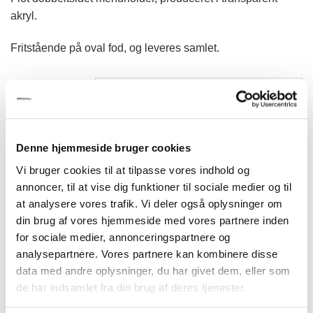
til
akryl.
kr.63,00
Fritstående på oval fod, og leveres samlet.
MENUHOLDERE
Model 1228 UPRIGHT LEAFLET MENUHOLDER antal
Denne hjemmeside bruger cookies
TILFØJ TIL KURV
Vi bruger cookies til at tilpasse vores indhold og
annoncer, til at vise dig funktioner til sociale medier og til
at analysere vores trafik. Vi deler også oplysninger om
din brug af vores hjemmeside med vores partnere inden
for sociale medier, annonceringspartnere og
analysepartnere. Vores partnere kan kombinere disse
data med andre oplysninger, du har givet dem, eller som
BESKRIVELSE
de har indsamlet fra din brug af deres tjenester.
YDERLIGERE INFORMATION