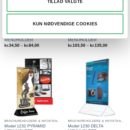
TILLAD VALGTE
KUN NØDVENDIGE COOKIES
BROCHUREHOLDERE & INFOSTANDERE
BROCHUREHOLDERE & INFOSTANDERE
Model 1227 OVAL LEAFLET
Model 1270 TIRN
MENUHOLDER
MENUHOLDER
Prisinterval:
Prisinterval:
kr.
34,50
–
kr.
84,00
kr.
103,50
–
kr.
135,00
kr.34,50
kr.103,50
til
til
kr.84,00
kr.135,00
BROCHUREHOLDERE & INFOSTANDERE
BROCHUREHOLDERE & INFOSTANDERE
Model 1232 PYRAMID
Model 1230 DELTA