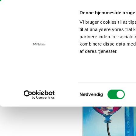
Fortsæt
Skilte i Centrum | info@skilteicentrum.dk
| Tlf.:
30 69 29 25
til
Denne hjemmeside bruger
indhold
Vi bruger cookies til at til
FORSIDE
P
til at analysere vores tra
partnere inden for sociale
kombinere disse data med a
af deres tjenester.
Samtykkevalg
Nødvendig