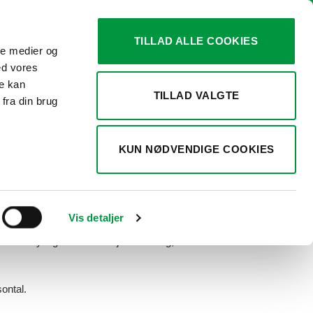
TILLAD ALLE COOKIES
ale medier og
0
KURV /
KR.
0,00
ed vores
re kan
TILLAD VALGTE
fra din brug
ANDERE
/
MENUHOLDERE
240, SWINGWING
KUN NØDVENDIGE COOKIES
RISONTAL + TILBEHØR
risinterval:
Vis detaljer
r.54,00
ent akryl og alufod med fjederlukning, lodret
l
r.110,00
ontal.