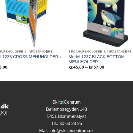
HUREHOLDERE & INFOSTANDERE
BROCHUREHOLDERE & INFOSTANDERE
l 1233 CROSS MENUHOLDER x
Model 1237 BLACK BOTTOM
MENUHOLDER
Prisinterval:
5,00
kr.
45,00
–
kr.
57,00
kr.45,00
til
kr.57,00
Skilte
i
Centrum
Bøllemosegyden 143
5491 Blommenslyst
Tlf.:
30 69 29 25
Mail:
info@skilteicentrum.dk