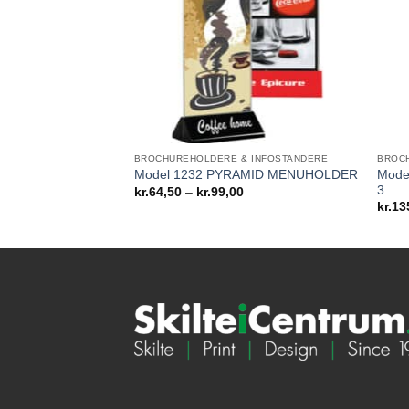
BROCHUREHOLDERE & INFOSTANDERE
BROC
Mode
Model 1232 PYRAMID MENUHOLDER
3
Prisinterval:
kr.
64,50
–
kr.
99,00
kr.64,50
kr.
13
til
kr.99,00