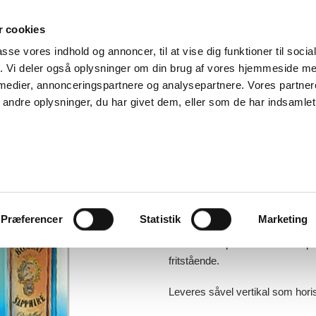
 cookies
passe vores indhold og annoncer, til at vise dig funktioner til soci
RODUKTER
OM OS
KONTAKT
fik. Vi deler også oplysninger om din brug af vores hjemmeside m
 medier, annonceringspartnere og analysepartnere. Vores partne
ndre oplysninger, du har givet dem, eller som de har indsamlet 
BROCHUREHOLDERE & INFOST
Model 1238 & 1
VERTIKAL & HO
P
54,00
–
110,00
kr.
kr.
Præferencer
Statistik
Marketing
k
Menuholder produceret i transpar
ti
fritstående.
k
Leveres såvel vertikal som horis