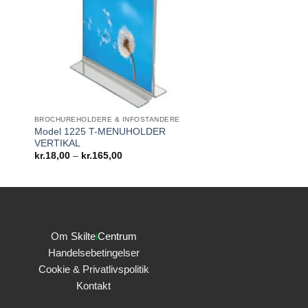
BROCHUREHOLDERE & INFOSTANDERE
Model 1225 T-MENUHOLDER
VERTIKAL
Prisinterval:
kr.
18,00
–
kr.
165,00
kr.18,00
til
kr.165,00
Om
Skilte
i
Centrum
Handelsebetingelser
Cookie & Privatlivspolitik
Kontakt