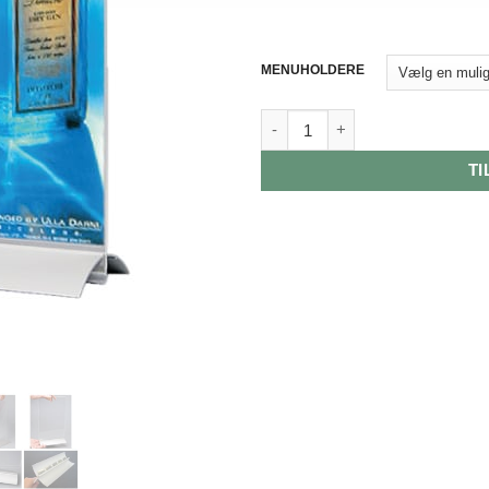
MENUHOLDERE
Model 1238 & 1240, SWINGWI
TI