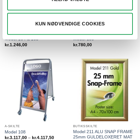
KUN NØDVENDIGE COOKIES
A-SKILTE
BUTIKSSKILTE
Model 164 & 165
Model 159
kr.
1.246,00
kr.
780,00
A-SKILTE
BUTIKSSKILTE
Model 211 ALU SNAP FRAME
Model 108
25mm GULDELOXERET MAT
Prisinterval:
kr.
3.117,00
–
kr.
4.117,50