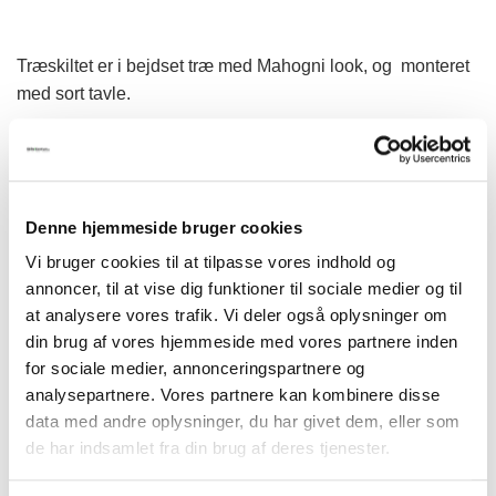
Træskiltet er i bejdset træ med Mahogni look, og monteret
med sort tavle.
Farver Mahogni look.
Denne hjemmeside bruger cookies
Vi bruger cookies til at tilpasse vores indhold og
annoncer, til at vise dig funktioner til sociale medier og til
Str. 60×80 cm., (skilteplade),
at analysere vores trafik. Vi deler også oplysninger om
din brug af vores hjemmeside med vores partnere inden
Model 170 antal
for sociale medier, annonceringspartnere og
analysepartnere. Vores partnere kan kombinere disse
TILFØJ TIL KURV
data med andre oplysninger, du har givet dem, eller som
de har indsamlet fra din brug af deres tjenester.