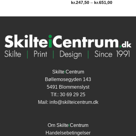
kr.3.117,00
Prisinterval:
kr.
247,50
–
kr.
651,00
til
kr.247,50
kr.4.117,50
til
kr.651,00
Skilte
i
Centrum
Bøllemosegyden 143
5491 Blommenslyst
Tlf.:
30 69 29 25
Mail:
info@skilteicentrum.dk
Om
Skilte
i
Centrum
Handelsebetingelser