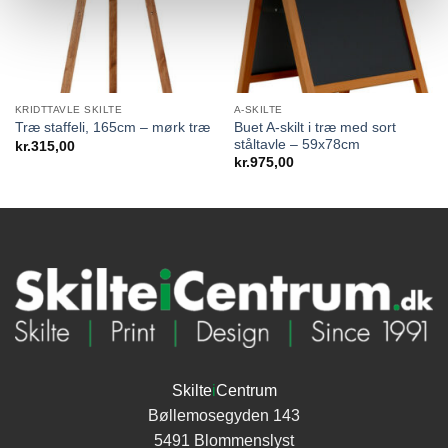
KRIDTTAVLE SKILTE
A-SKILTE
Buet A-skilt i træ med sort
Træ staffeli, 165cm – mørk træ
ståltavle – 59x78cm
kr.
315,00
kr.
975,00
Skilte
i
Centrum
Bøllemosegyden 143
5491 Blommenslyst