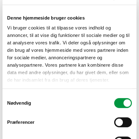
942,00
kr.
A-skilt fremstillet i lyst bøgetræ. Skiltet er
Denne hjemmeside bruger cookies
monteret med sorte ståltavler, som kan bruges
Vi bruger cookies til at tilpasse vores indhold og
både som skrive- og magnettavle og til plakater (inkl.
annoncer, til at vise dig funktioner til sociale medier og til
frontplade).
at analysere vores trafik. Vi deler også oplysninger om
din brug af vores hjemmeside med vores partnere inden
Skiltet er til indendørs og udendørs brug.
for sociale medier, annonceringspartnere og
Markerpenne og magneter er
analysepartnere. Vores partnere kan kombinere disse
tilbehør
data med andre oplysninger, du har givet dem, eller som
de har indsamlet fra din brug af deres tjenester.
Model 172 - Træskilt i lyst træ, m/magnetisk sort skrivetavle 42
TILFØJ TIL KURV
Samtykkevalg
Nødvendig
Præferencer
RELATEREDE VARER