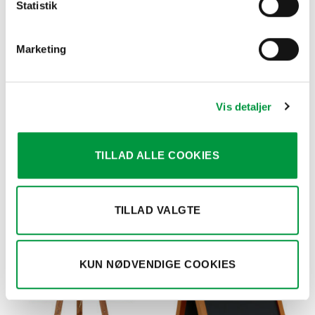
Statistik
Marketing
Vis detaljer
TILLAD ALLE COOKIES
KRIDTTAVLE SKILTE
A-SKILTE
Vægtavle med kridttavle og
A-skilt i trælook med dekorativ
trærammer 40x90cm
top 60x80cm
kr.
420,00
kr.
2.002,50
TILLAD VALGTE
KUN NØDVENDIGE COOKIES