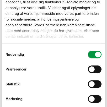
annoncer, til at vise dig funktioner til sociale medier og til
at analysere vores trafik. Vi deler også oplysninger om
din brug af vores hjemmeside med vores partnere inden
BESKRIVELSE
for sociale medier, annonceringspartnere og
YDERLIGERE INFORMATION
analysepartnere. Vores partnere kan kombinere disse
data med andre oplysninger, du har givet dem, eller som
Alle vores roll up producer er udført i kraftige kvaliteter, og i
de har indsamlet fra din brug af deres tjenester.
flotte og stilrene designs.
Samtykkevalg
Hvor intet andet er nævnt, så udskiftes bannere i vores roll
Nødvendig
up systemer med kvalitets tape i top og bund profil,
bemærk, der er systemer hvor der anvendes klem line
profiler.
Præferencer
Såfremt du skulle have et ønske og behov som du ikke
Statistik
kan finde i vort store udvalg, så venligst send os en mail
herom.
Marketing
Ved køb af flere enheder, venligst kontakt os for tilbud.