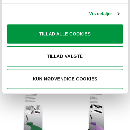
Vi har mange velegnet banner kvaliter som tilkøbes til
Vis detaljer
vores systemer, med priser fra ca 98.- / m2, se venligst
under afsnit Banner & Storformat, eller kontakt os på mail
eller telefon
TILLAD ALLE COOKIES
for rådgivning og valg af banner.
TILLAD VALGTE
RELATEREDE VARER
KUN NØDVENDIGE COOKIES