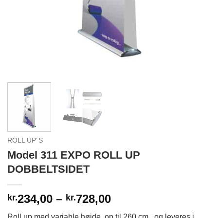
ROLL UP´S
Model 311 EXPO ROLL UP
DOBBELTSIDET
Prisinterval:
234,00
–
728,00
kr.
kr.
kr.234,00
Roll up med variable højde, op til 260 cm., og leveres i