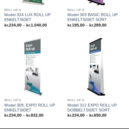
ROLL UP´S
ROLL UP´S
Model 324 LUX ROLL UP
Model 303 BASIC ROLL UP
ENKELTSIDET
ENKELTSIDET SORT
Prisinterval:
Prisinterval:
kr.
234,00
–
kr.
1.040,00
kr.
195,00
–
kr.
289,00
kr.234,00
kr.195,00
til
til
kr.1.040,00
kr.289,00
ROLL UP´S
ROLL UP´S
Model 309, EXPO ROLL UP
Model 312 EXPO ROLL UP
ENKELTSIDET
DOBBELTSIDET SORT
Prisinterval:
Prisinterval:
kr.
234,00
–
kr.
832,00
kr.
234,00
–
kr.
650,00
kr.234,00
kr.234,00
til
til
kr.832,00
kr.650,00