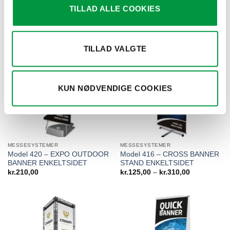
TILLAD ALLE COOKIES
RELATEREDE VARER
TILLAD VALGTE
KUN NØDVENDIGE COOKIES
MESSESYSTEMER
MESSESYSTEMER
Model 420 – EXPO OUTDOOR
Model 416 – CROSS BANNER
BANNER ENKELTSIDET
STAND ENKELTSIDET
Prisinterval:
kr.
210,00
kr.
125,00
–
kr.
310,00
kr.125,00
til
kr.310,00