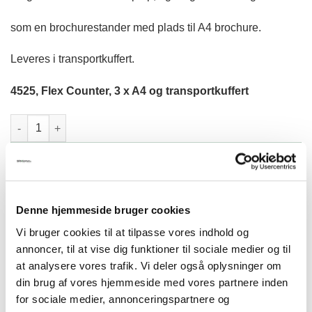
som en brochurestander med plads til A4 brochure.
Leveres i transportkuffert.
4525, Flex Counter, 3 x A4 og transportkuffert
Model 701 FLEX COUNTER antal
TILFØJ TIL KURV
Denne hjemmeside bruger cookies
Vi bruger cookies til at tilpasse vores indhold og
annoncer, til at vise dig funktioner til sociale medier og til
at analysere vores trafik. Vi deler også oplysninger om
BESKRIVELSE
din brug af vores hjemmeside med vores partnere inden
Alle vores Messe- og Udstillingssystemer leveres i en
for sociale medier, annonceringspartnere og