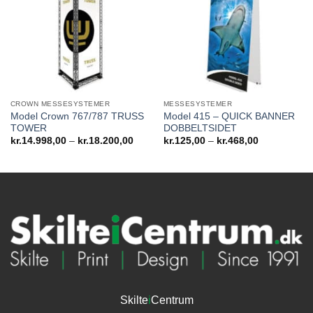
CROWN MESSESYSTEMER
MESSESYSTEMER
Model Crown 767/787 TRUSS
Model 415 – QUICK BANNER
TOWER
DOBBELTSIDET
Prisinterval:
Prisinterval:
kr.
14.998,00
–
kr.
18.200,00
kr.
125,00
–
kr.
468,00
kr.14.998,00
kr.125,00
til
til
kr.18.200,00
kr.468,00
Skilte
i
Centrum