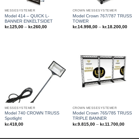
MESSESYSTEMER
CROWN MESSESYSTEMER
Model 414 – QUICK L-
Model Crown 767/787 TRUSS
BANNER ENKELTSIDET
TOWER
Prisinterval:
Prisin
kr.
125,00
–
kr.
260,00
kr.
14.998,00
–
kr.
18.200,00
kr.125,00
kr.14
til
til
kr.260,00
kr.18
MESSESYSTEMER
CROWN MESSESYSTEMER
Model 740 CROWN TRUSS
Model Crown 765/785 TRUSS
Spotlight
TRIPLE BANNER
Prisinte
kr.
418,00
kr.
9.815,00
–
kr.
11.700,00
kr.9.81
til
kr.11.7