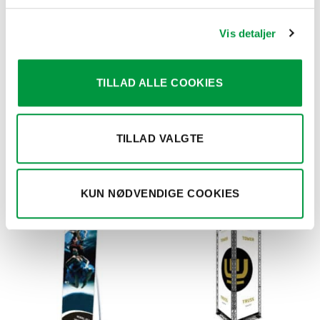
Udstillingsystemerne, se venligst priser i de tilhørende
kategorier, eller kontakt os for et tilbud på det færdige
Vis detaljer
produkt, og vores grafiske afdeling står altid til fuld
disposition med gode ideer´ , flotte og visualiserende
TILLAD ALLE COOKIES
oplæg og skitser, på lige netop din og dit Messe. og
Udstillingssystem.
TILLAD VALGTE
RELATEREDE VARER
KUN NØDVENDIGE COOKIES