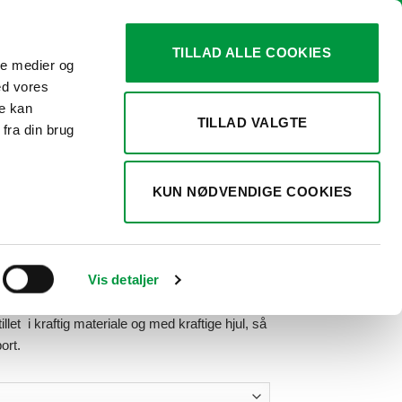
TILLAD ALLE COOKIES
ale medier og
0
KURV /
KR.
0,00
ed vores
re kan
TILLAD VALGTE
fra din brug
ESSESYSTEMER
/
TILBEHØR TIL CROWN
KUN NØDVENDIGE COOKIES
50 CROWN TRANSPORT
Vis detaljer
Prisinterval:
0,00
kr.2.496,00
llet i kraftig materiale og med kraftige hjul, så
til
ort.
kr.3.770,00