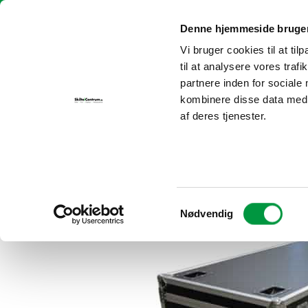
Fortsæt
Skilte i Centrum | info@skilteicentrum.dk
| Tlf.:
30 69 29 25
til
Denne hjemmeside bruger
indhold
Vi bruger cookies til at til
FORSIDE
P
til at analysere vores tra
partnere inden for sociale
kombinere disse data med a
af deres tjenester.
Samtykkevalg
Nødvendig