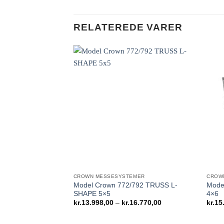
RELATEREDE VARER
CROWN MESSESYSTEMER
CROW
Model Crown 772/792 TRUSS L-
Mode
SHAPE 5×5
4×6
Prisinterval:
kr.
13.998,00
–
kr.
16.770,00
kr.
15
kr.13.998,00
til
kr.16.770,00