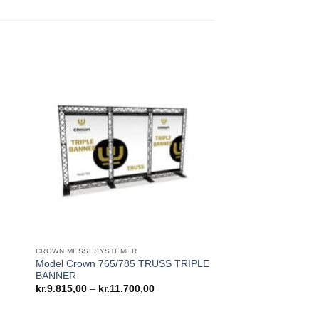
CROWN MESSESYSTEMER
Model Crown 765/785 TRUSS TRIPLE
BANNER
al:
Prisinterval:
kr.
9.815,00
–
kr.
11.700,00
,00
kr.9.815,00
til
,00
kr.11.700,00