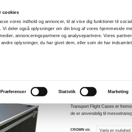
 cookies
passe vores indhold og annoncer, til at vise dig funktioner til soci
RODUKTER
OM OS
KONTAKT
fik. Vi deler også oplysninger om din brug af vores hjemmeside m
 medier, annonceringspartnere og analysepartnere. Vores partne
ndre oplysninger, du har givet dem, eller som de har indsamlet 
MESSESYSTEMER
/
CROWN M
MESSESYSTEMER
Model Crown 7
CASE
Præferencer
Statistik
Marketing
2.496,00
–
3.77
kr.
kr.
Transport Flight Cases er fremsti
de er anvendelig til messetransp
CROWN str.