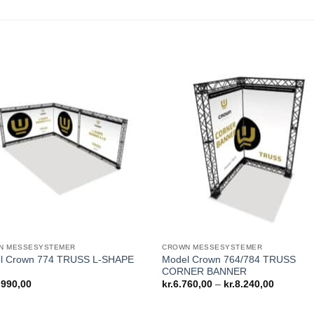
N MESSESYSTEMER
CROWN MESSESYSTEMER
l Crown 774 TRUSS L-SHAPE
Model Crown 764/784 TRUSS
CORNER BANNER
Prisinterv
.990,00
kr.
6.760,00
–
kr.
8.240,00
kr.6.760
til
kr.8.240