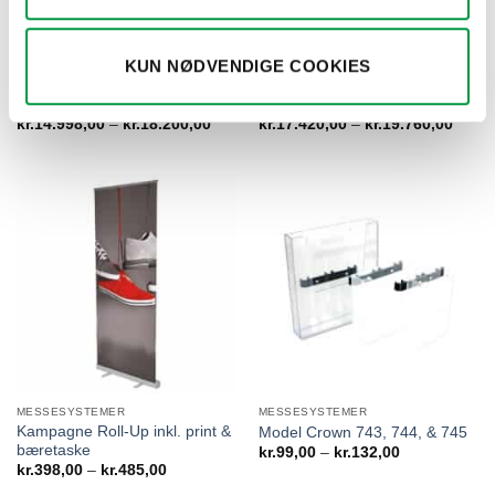
KUN NØDVENDIGE COOKIES
CROWN MESSESYSTEMER
CROWN MESSESYSTEMER
Model Crown 767/787 TRUSS
Model Crown 771 TRUSS U-
TOWER
SHAPE 4×4
Prisinterval:
Prisin
kr.
14.998,00
–
kr.
18.200,00
kr.
17.420,00
–
kr.
19.760,00
kr.14.998,00
kr.17
til
til
kr.18.200,00
kr.19
MESSESYSTEMER
MESSESYSTEMER
Kampagne Roll-Up inkl. print &
Model Crown 743, 744, & 745
bæretaske
Prisinterval:
kr.
99,00
–
kr.
132,00
kr.99,00
Prisinterval:
kr.
398,00
–
kr.
485,00
til
kr.398,00
kr.132,00