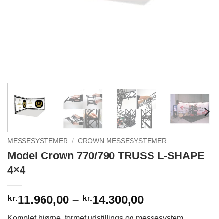
MESSESYSTEMER
/
CROWN MESSESYSTEMER
Model Crown 770/790 TRUSS L-SHAPE
4×4
Prisinterval:
11.960,00
–
14.300,00
kr.
kr.
kr.11.960,00
Komplet hjørne formet udstillings og messesystem,