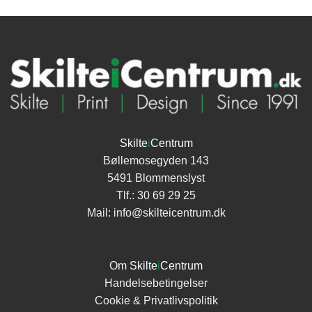
til
kr.485,00
Skilte
i
Centrum
Bøllemosegyden 143
5491 Blommenslyst
Tlf.:
30 69 29 25
Mail:
info@skilteicentrum.dk
Om
Skilte
i
Centrum
Handelsebetingelser
Cookie & Privatlivspolitik