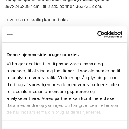
til
397x246x397 cm., til 2 stk. banner, 363×212 cm.
kr.14.300,00
Leveres i en kraftig karton boks.
Spot, brochureholdere og transportkasser kan tilkøbes, se
under tilkøb.
Excl. banner.
Denne hjemmeside bruger cookies
Vi bruger cookies til at tilpasse vores indhold og
1770, Crown Truss L shape
annoncer, til at vise dig funktioner til sociale medier og til
at analysere vores trafik. Vi deler også oplysninger om
Crown messesystem farve
din brug af vores hjemmeside med vores partnere inden
for sociale medier, annonceringspartnere og
analysepartnere. Vores partnere kan kombinere disse
Model Crown 770/790 TRUSS L-SHAPE 4x4 antal
data med andre oplysninger, du har givet dem, eller som
de har indsamlet fra din brug af deres tjenester.
TILFØJ TIL KURV
Samtykkevalg