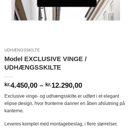
UDHÆNGSSKILTE
Model EXCLUSIVE VINGE /
UDHÆNGSSKILTE
Prisinterval:
4.450,00
–
12.290,00
kr.
kr.
kr.4.450,00
Exclusive vinge- og udhængsskilte er udført i et elegant
til
elipse design, hvor fronterne danner en åben afslutning på
kr.12.290,00
kanterne.
Leveres komplet med montagebeslag, i flere størrelser.