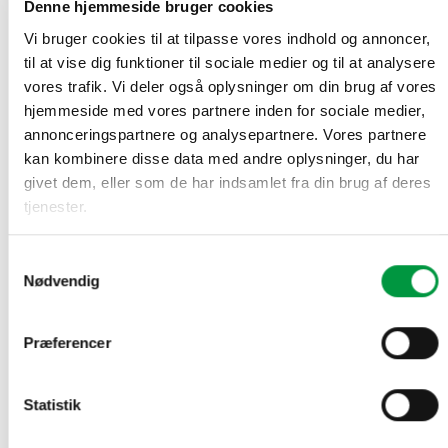
Denne hjemmeside bruger cookies
Total Area (m²)
0,00
Vi bruger cookies til at tilpasse vores indhold og annoncer,
Product Price
til at vise dig funktioner til sociale medier og til at analysere
PVC Banner, 440 gr. antal
vores trafik. Vi deler også oplysninger om din brug af vores
hjemmeside med vores partnere inden for sociale medier,
TILFØJ TIL KURV
annonceringspartnere og analysepartnere. Vores partnere
kan kombinere disse data med andre oplysninger, du har
givet dem, eller som de har indsamlet fra din brug af deres
tjenester.
Samtykkevalg
RELATEREDE VARER
Nødvendig
Præferencer
Statistik