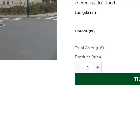
os venligst for tilbud.
Længde (m)
Bredde (m)
Total Area (m²)
Product Price
STOFBANNER, 210 gr polyester
TI