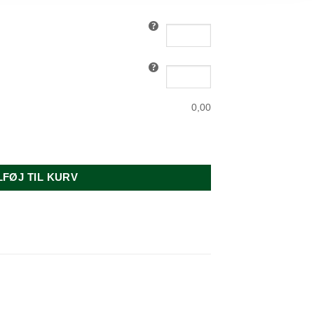
0,00
. antal
LFØJ TIL KURV