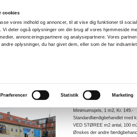
 cookies
passe vores indhold og annoncer, til at vise dig funktioner til soci
RODUKTER
OM OS
KONTAKT
fik. Vi deler også oplysninger om din brug af vores hjemmeside m
 medier, annonceringspartnere og analysepartnere. Vores partne
ndre oplysninger, du har givet dem, eller som de har indsamlet 
BANNERE & STORFORMAT
STOFBANNER, 210
129,00
m²
kr.
Præferencer
Statistik
Marketing
STOFBANNER, 210 gr polyeste
Pris pr m2., Kr. 149.-
Minimumspris, 1 m2, Kr. 149.-
Standardfærdigbehandlet med ka
VED STØREE m2 antal, 100 m2, +
Ønskes der andre færdigbehandli