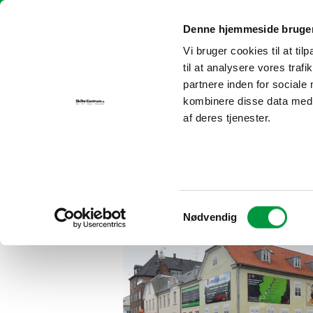
Fortsæt
Skilte i Centrum | info@skilteicentrum.dk
| Tlf.:
30 69 29 25
til
Denne hjemmeside bruger
indhold
Vi bruger cookies til at til
FORSIDE
P
til at analysere vores tra
partnere inden for sociale
kombinere disse data med a
af deres tjenester.
Samtykkevalg
Nødvendig