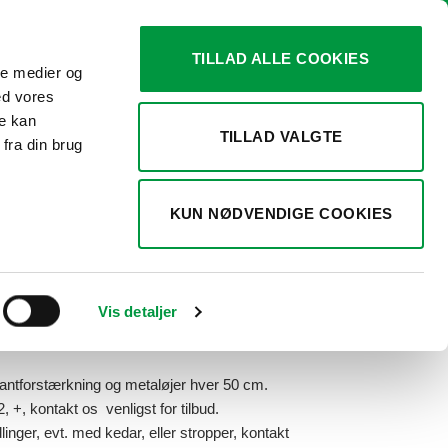
TILLAD ALLE COOKIES
ale medier og
0
KURV /
KR.
0,00
ed vores
re kan
TILLAD VALGTE
fra din brug
 gr polyester.
KUN NØDVENDIGE COOKIES
Vis detaljer
r.
ntforstærkning og metaløjer hver 50 cm.
, kontakt os venligst for tilbud.
nger, evt. med kedar, eller stropper, kontakt