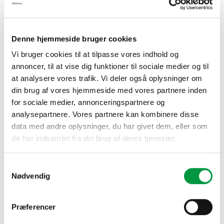
TILKØB
Denne hjemmeside bruger cookies
kr.
Tilkøb af folie
(+
198,00
)
Vi bruger cookies til at tilpasse vores indhold og
annoncer, til at vise dig funktioner til sociale medier og til
JAZZ P-STANDER 75 mm høj, 400 mm bred antal
at analysere vores trafik. Vi deler også oplysninger om
din brug af vores hjemmeside med vores partnere inden
TILFØJ TIL KURV
for sociale medier, annonceringspartnere og
analysepartnere. Vores partnere kan kombinere disse
data med andre oplysninger, du har givet dem, eller som
de har indsamlet fra din brug af deres tjenester.
Samtykkevalg
BESKRIVELSE
Nødvendig
P standerne kan også leveres i den ønskede RAL farve,
kontakt os venligst for tilbud.
Præferencer