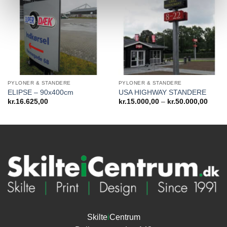
PYLONER & STANDERE
PYLONER & STANDERE
ELIPSE – 90x400cm
USA HIGHWAY STANDERE
Prisin
kr.
16.625,00
kr.
15.000,00
–
kr.
50.000,00
kr.15
til
kr.50
Skilte
i
Centrum