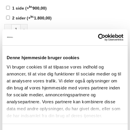
kr.
1 side
(+
900,00
)
kr.
2 sider
(+
1.800,00
)
Model PLAN PYLON, 90x200 cm antal
TILFØJ TIL KURV
Denne hjemmeside bruger cookies
Vi bruger cookies til at tilpasse vores indhold og
annoncer, til at vise dig funktioner til sociale medier og til
at analysere vores trafik. Vi deler også oplysninger om
BESKRIVELSE
din brug af vores hjemmeside med vores partnere inden
for sociale medier, annonceringspartnere og
Pyloner og standere er udført i aluminium, med fronter i
analysepartnere. Vores partnere kan kombinere disse
signicolor, og leveres som standard i farver, hvid, sort eller
data med andre oplysninger, du har givet dem, eller som
sølv elokseret.
de har indsamlet fra din brug af deres tjenester.
Leveres standard med ben til nedgravning.
Kantlister og top er standard sortlakeret, men kan også