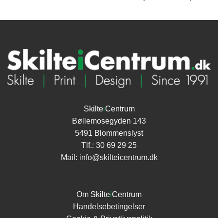
kr.16
til
kr.18
Skilte
i
Centrum
Bøllemosegyden 143
5491 Blommenslyst
Tlf.:
30 69 29 25
Mail:
info@skilteicentrum.dk
Om
Skilte
i
Centrum
Handelsebetingelser