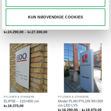
KUN NØDVENDIGE COOKIES
PYLONER & STANDERE
PYLONER & STANDERE
Model ELIPSE 110×400 cm
ELIPSE – 90×200 cm
LED Lys
kr.
9.275,00
Prisinterval:
kr.
24.290,00
–
kr.
27.300,00
kr.24.290,00
til
kr.27.300,00
PYLONER & STANDERE
PYLONER & STANDERE
Model PLAN PYLON 90×300
ELIPSE – 110×400 cm
cm LED LYS
kr.
18.375,00
Prisin
kr.
16.290,00
–
kr.
18.470,00