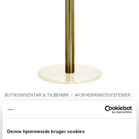
BUTIKSINVENTAR & TILBEHØR
/
AFSPÆRRINGSSYSTEMER
Model 1022 – Afspærringsstander, stang
i guld
337,50
kr.
Denne hjemmeside bruger cookies