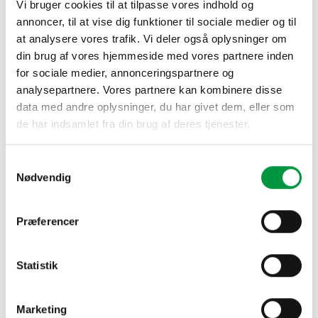
Vi bruger cookies til at tilpasse vores indhold og
Afspærringsstander, stang, 95 cm høj i guld.
annoncer, til at vise dig funktioner til sociale medier og til
at analysere vores trafik. Vi deler også oplysninger om
Model 1022 - Afspærringsstander, stang i guld antal
din brug af vores hjemmeside med vores partnere inden
for sociale medier, annonceringspartnere og
TILFØJ TIL KURV
analysepartnere. Vores partnere kan kombinere disse
data med andre oplysninger, du har givet dem, eller som
de har indsamlet fra din brug af deres tjenester.
Samtykkevalg
RELATEREDE VARER
Nødvendig
Præferencer
Statistik
Marketing