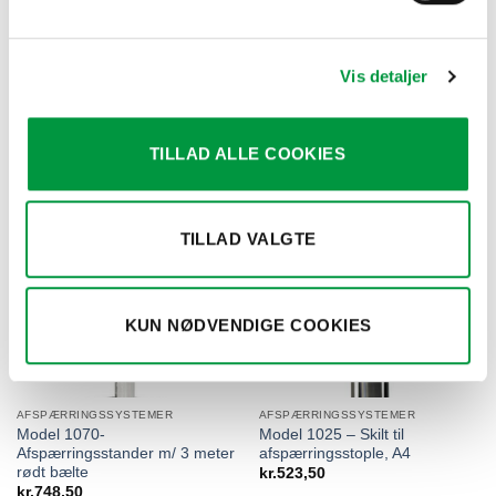
AFSPÆRRINGSSYSTEMER
AFSPÆRRINGSSYSTEMER
Model 1072 –
Model 1074 –
Vis detaljer
Afspærringssystem, Guld med
Afspærringsstople i stål
3meter Rødt bælte
kr.
937,50
kr.
936,00
TILLAD ALLE COOKIES
TILLAD VALGTE
KUN NØDVENDIGE COOKIES
AFSPÆRRINGSSYSTEMER
AFSPÆRRINGSSYSTEMER
Model 1070-
Model 1025 – Skilt til
Afspærringsstander m/ 3 meter
afspærringsstople, A4
rødt bælte
kr.
523,50
kr.
748,50