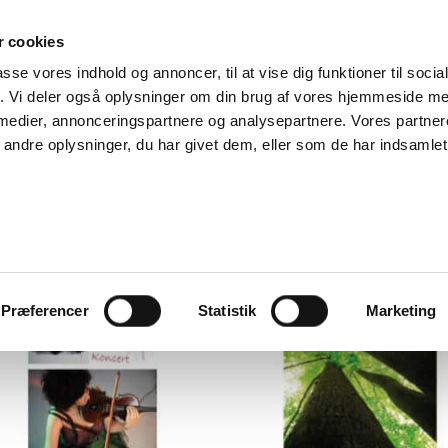
 cookies
passe vores indhold og annoncer, til at vise dig funktioner til soci
RODUKTER
OM OS
KONTAKT
fik. Vi deler også oplysninger om din brug af vores hjemmeside m
 medier, annonceringspartnere og analysepartnere. Vores partne
ndre oplysninger, du har givet dem, eller som de har indsamlet 
Vise
TOPHÆNG
Præferencer
Statistik
Marketing