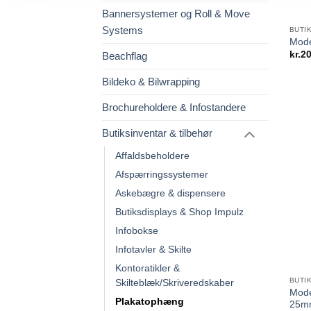
Bannersystemer og Roll & Move
Systems
BUTI
Mode
kr.
20
Beachflag
Bildeko & Bilwrapping
Brochureholdere & Infostandere
Butiksinventar & tilbehør
Affaldsbeholdere
Afspærringssystemer
Askebægre & dispensere
Butiksdisplays & Shop Impulz
Infobokse
Infotavler & Skilte
Kontoratikler &
BUTI
Skilteblæk/Skriveredskaber
Mod
Plakatophæng
25m