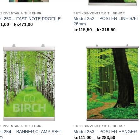
KSINVENTAR & TILBEHØR
BUTIKSINVENTAR & TILBEHØR
Model 252 – POSTER LINE SÆT
l 250 – FAST NOTE PROFILE
26mm
Prisinterval:
1,00
–
kr.
471,00
kr.201,00
Prisinterval:
kr.
115,50
–
kr.
319,50
til
kr.115,50
kr.471,00
til
kr.319,50
KSINVENTAR & TILBEHØR
BUTIKSINVENTAR & TILBEHØR
el 254 – BANNER CLAMP SÆT
Model 253 – POSTER HANGER
m
Prisinterval:
kr.
111,00
–
kr.
283,50