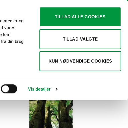
TILLAD ALLE COOKIES
ale medier og
0
KURV /
KR.
0,00
ed vores
re kan
TILLAD VALGTE
fra din brug
r 5 resultater
KUN NØDVENDIGE COOKIES
Vis detaljer