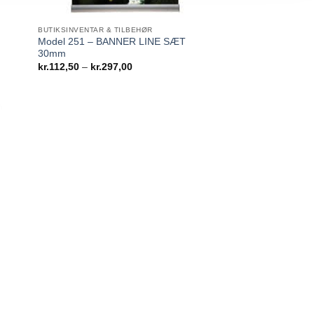
BUTIKSINVENTAR & TILBEHØR
Model 251 – BANNER LINE SÆT
30mm
Prisinterval:
kr.
112,50
–
kr.
297,00
kr.112,50
til
kr.297,00