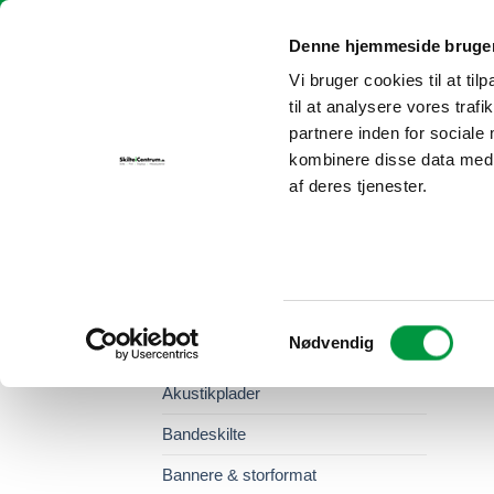
Fortsæt
Skilte i Centrum | info@skilteicentrum.dk
| Tlf.:
30 69 29 25
til
Denne hjemmeside bruger
indhold
Vi bruger cookies til at til
FORSIDE
P
til at analysere vores tra
partnere inden for sociale
kombinere disse data med a
af deres tjenester.
BUTIKSINVENTAR & TILBEHØR
/
PLAKA
VAREKATEGORIER
Samtykkevalg
Nødvendig
abcMIX
Akustikplader
Bandeskilte
Bannere & storformat