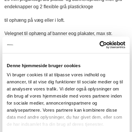
til
endeknapper og 2 flexible grå plastickroge
kr.201,00
til ophæng på væg eller i loft.
Velegnet til ophæng af banner eog plakater, max str.
1000×2000 mm.
Banner Clamp str.
Denne hjemmeside bruger cookies
Model 254 - BANNER CLAMP SÆT 25mm antal
Vi bruger cookies til at tilpasse vores indhold og
annoncer, til at vise dig funktioner til sociale medier og til
TILFØJ TIL KURV
at analysere vores trafik. Vi deler også oplysninger om
din brug af vores hjemmeside med vores partnere inden
for sociale medier, annonceringspartnere og
analysepartnere. Vores partnere kan kombinere disse
data med andre oplysninger, du har givet dem, eller som
de har indsamlet fra din brug af deres tjenester.