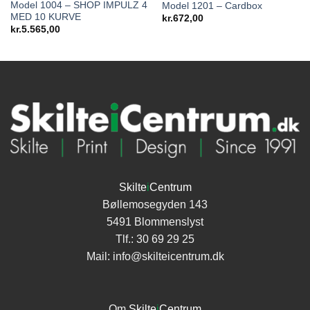
Model 1004 – SHOP IMPULZ 4
Model 1201 – Cardbox
MED 10 KURVE
kr.
672,00
kr.
5.565,00
Skilte
i
Centrum
Bøllemosegyden 143
5491 Blommenslyst
Tlf.:
30 69 29 25
Mail:
info@skilteicentrum.dk
Om
Skilte
i
Centrum