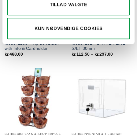
TILLAD VALGTE
KUN NØDVENDIGE COOKIES
BUTIKSINVENTAR & TILBEHØR
BUTIKSINVENTAR & TILBEHØR
Model 1203 – Tip Box Black
Model 251 – BANNER LINE
with Info & Cardholder
SÆT 30mm
Prisinterval:
kr.
468,00
kr.
112,50
–
kr.
297,00
kr.112,50
til
kr.297,00
BUTIKSDISPLAYS & SHOP IMPULZ
BUTIKSINVENTAR & TILBEHØR