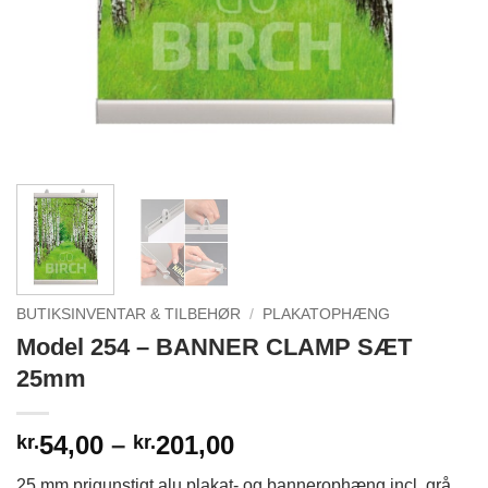
BUTIKSINVENTAR & TILBEHØR
/
PLAKATOPHÆNG
Model 254 – BANNER CLAMP SÆT
25mm
Prisinterval:
54,00
–
201,00
kr.
kr.
kr.54,00
25 mm prigunstigt alu plakat- og bannerophæng incl. grå