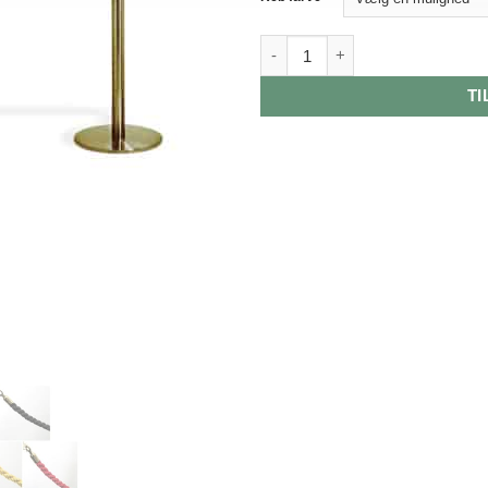
Model 1024 - Crowd Controle R
TI