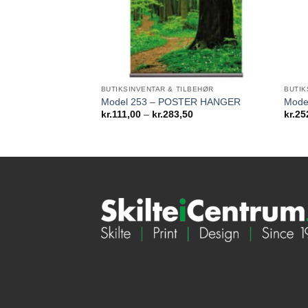
BUTIKSINVENTAR & TILBEHØR
BUTIK
Model 253 – POSTER HANGER
Model
Prisinterval:
kr.
111,00
–
kr.
283,50
kr.
25
kr.111,00
til
kr.283,50