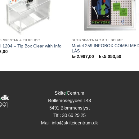
SINVENTAR & TILBEHØR
BUTIKSINVENTAR & TILBEHØR
Model 259 INFOBOX COMBI ME
 1204 – Tip Box Clear with Info
LÅS
2,00
Prisinterv
kr.
2.997,00
–
kr.
5.053,50
kr.2.997
til
kr.5.053
Skilte
i
Centrum
Bøllemosegyden 143
5491 Blommenslyst
Tlf.:
30 69 29 25
Mail:
info@skilteicentrum.dk