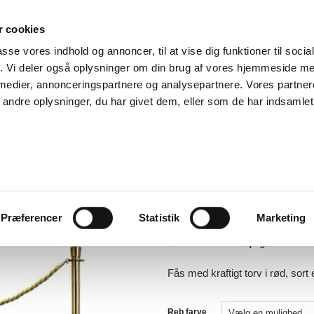
 cookies
passe vores indhold og annoncer, til at vise dig funktioner til soci
RODUKTER
OM OS
KONTAKT
fik. Vi deler også oplysninger om din brug af vores hjemmeside m
 medier, annonceringspartnere og analysepartnere. Vores partne
ndre oplysninger, du har givet dem, eller som de har indsamlet 
BUTIKSINVENTAR & TILBEHØR
/
Model 1024 – Cr
Gold, Red, Black
1.998,00
kr.
Præferencer
Statistik
Marketing
Køleder 95 cm høj i guld farve 
Fås med kraftigt torv i rød, sort e
Reb farve