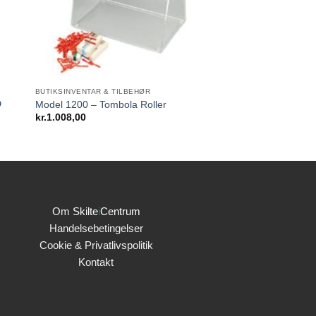
BUTIKSINVENTAR & TILBEHØR
D
Model 1200 – Tombola Roller
kr.
1.008,00
al:
,00
,50
Om
Skilte
i
Centrum
Handelsebetingelser
Cookie & Privatlivspolitik
Kontakt