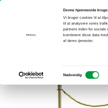
Fortsæt
Skilte i Centrum | info@skilteicentrum.dk
| Tlf.:
30 69 29 25
til
Denne hjemmeside bruger
indhold
Vi bruger cookies til at til
FORSIDE
P
til at analysere vores tra
partnere inden for sociale
kombinere disse data med a
af deres tjenester.
Samtykkevalg
Nødvendig