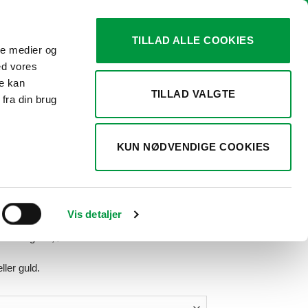
TILLAD ALLE COOKIES
ale medier og
0
KURV /
KR.
0,00
ed vores
re kan
TILLAD VALGTE
fra din brug
AFSPÆRRINGSSYSTEMER
owd Controle Rope,
KUN NØDVENDIGE COOKIES
.
Vis detaljer
med tung fod, Ø 35 cm.
ller guld.