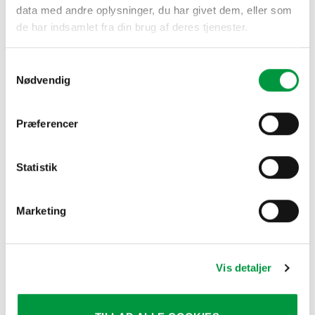
data med andre oplysninger, du har givet dem, eller som
de har indsamlet fra din brug af deres tjenester.
Samtykkevalg
Nødvendig
Præferencer
Statistik
AFSPÆRRINGSSYSTEMER
AFSPÆRRINGSSYSTEMER
Model 1032 – Afspærring
Model 1074 –
beslag i stål
Afspærringsstople i stål
kr.
103,50
kr.
937,50
Marketing
Vis detaljer