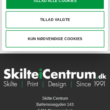
TILLAD ALLE COOKIES
TILLAD VALGTE
AFSPÆRRINGSSYSTEMER
AFSPÆRRINGSSYSTEMER
Model 1075 –
Model 1025 – Skilt til
Afspærringsstystem, base og
afspærringsstople, A4
stople, guld
kr.
523,50
KUN NØDVENDIGE COOKIES
kr.
936,00
Skilte
i
Centrum
Bøllemosegyden 143