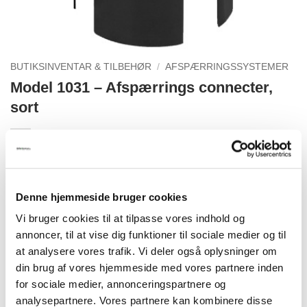
BUTIKSINVENTAR & TILBEHØR
/
AFSPÆRRINGSSYSTEMER
Model 1031 – Afspærrings connecter,
sort
166,50
kr.
Model 1031 - Afspærrings connecter, sort antal
Denne hjemmeside bruger cookies
TILFØJ TIL KURV
Vi bruger cookies til at tilpasse vores indhold og
annoncer, til at vise dig funktioner til sociale medier og til
at analysere vores trafik. Vi deler også oplysninger om
din brug af vores hjemmeside med vores partnere inden
for sociale medier, annonceringspartnere og
RELATEREDE VARER
analysepartnere. Vores partnere kan kombinere disse