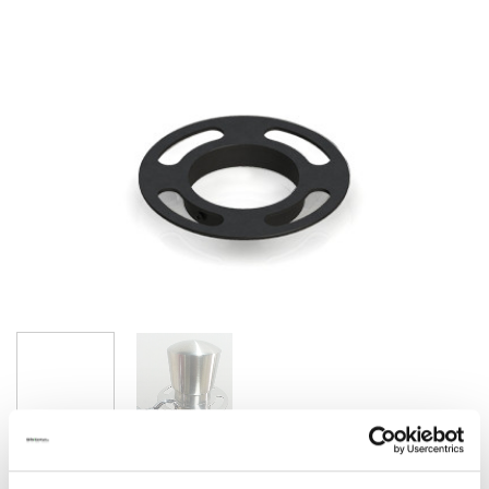
BUTIKSINVENTAR & TILBEHØR
/
AFSPÆRRINGSSYSTEMER