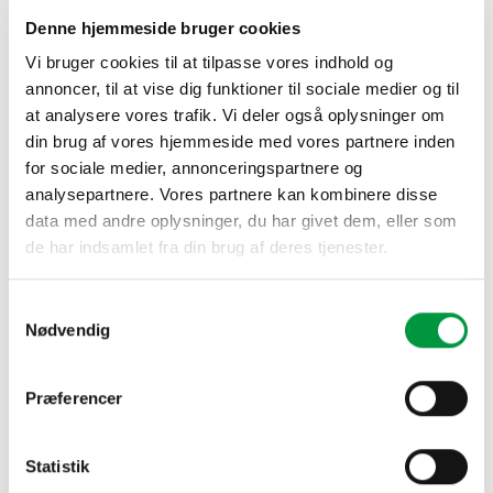
Model 1033 – Beslag til
Denne hjemmeside bruger cookies
afspærringsstander i sort
Vi bruger cookies til at tilpasse vores indhold og
annoncer, til at vise dig funktioner til sociale medier og til
133,50
kr.
at analysere vores trafik. Vi deler også oplysninger om
din brug af vores hjemmeside med vores partnere inden
Beslag til afspærringsstander i sort.
for sociale medier, annonceringspartnere og
Model 1033 - Beslag til afspærringsstander i sort antal
analysepartnere. Vores partnere kan kombinere disse
data med andre oplysninger, du har givet dem, eller som
de har indsamlet fra din brug af deres tjenester.
TILFØJ TIL KURV
Samtykkevalg
Nødvendig
Præferencer
RELATEREDE VARER
Statistik