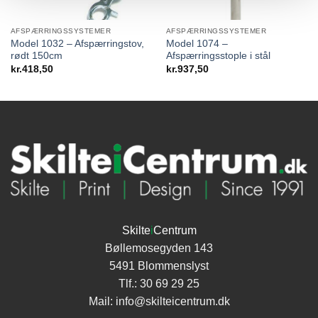
AFSPÆRRINGSSYSTEMER
AFSPÆRRINGSSYSTEMER
Model 1032 – Afspærringstov,
Model 1074 –
rødt 150cm
Afspærringsstople i stål
kr.
418,50
kr.
937,50
Skilte
i
Centrum
Bøllemosegyden 143
5491 Blommenslyst
Tlf.:
30 69 29 25
Mail:
info@skilteicentrum.dk