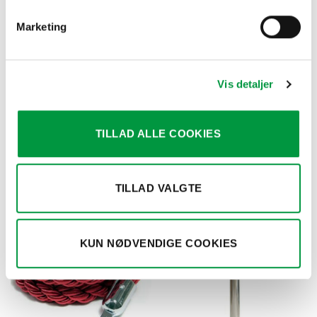
Marketing
Vis detaljer
AFSPÆRRINGSSYSTEMER
AFSPÆRRINGSSYSTEMER
Model 1071 –
Model 1070-
TILLAD ALLE COOKIES
Afspærringssytem m/ 3 meter
Afspærringsstander m/ 3 meter
sort bånd
rødt bælte
kr.
748,50
kr.
748,50
TILLAD VALGTE
KUN NØDVENDIGE COOKIES