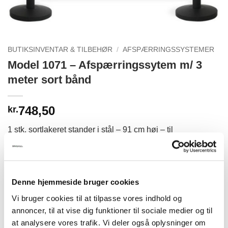
BUTIKSINVENTAR & TILBEHØR
/
AFSPÆRRINGSSYSTEMER
Model 1071 – Afspærringssytem m/ 3
meter sort bånd
748,50
kr.
1 stk. sortlakeret stander i stål – 91 cm høj – til
køleder/afspærringssystem.
Med tung fod Ø 32 cm og 3 meter sort bånd. Beslag til væg
er tilbehør.
Denne hjemmeside bruger cookies
Vi bruger cookies til at tilpasse vores indhold og
Model 1071 - Afspærringssytem m/ 3 meter sort bånd antal
annoncer, til at vise dig funktioner til sociale medier og til
at analysere vores trafik. Vi deler også oplysninger om
TILFØJ TIL KURV