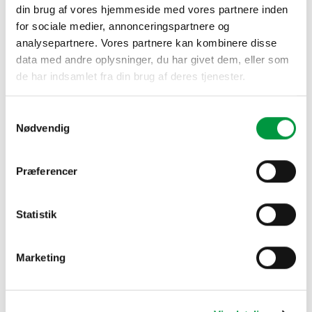
din brug af vores hjemmeside med vores partnere inden
for sociale medier, annonceringspartnere og
analysepartnere. Vores partnere kan kombinere disse
data med andre oplysninger, du har givet dem, eller som
de har indsamlet fra din brug af deres tjenester.
RELATEREDE VARER
Samtykkevalg
Nødvendig
Præferencer
Statistik
Marketing
AFSPÆRRINGSSYSTEMER
AFSPÆRRINGSSYSTEMER
Model 1032 – Afspærringstov,
Model 1025 – Skilt til
rødt 150cm
afspærringsstople, A4
kr.
418,50
kr.
523,50