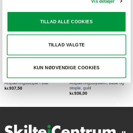
Vis detaljer
TILLAD ALLE COOKIES
TILLAD VALGTE
KUN NØDVENDIGE COOKIES
AFSPÆRRINGSSYSTEMER
AFSPÆRRINGSSYSTEMER
Model 1074 –
Model 1075 –
Afspærringsstople i stål
Afspærringsstystem, base og
stople, guld
kr.
937,50
kr.
936,00