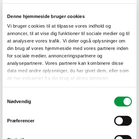
Model 1074 – Afspærringsstople i stål
Denne hjemmeside bruger cookies
937,50
kr.
Vi bruger cookies til at tilpasse vores indhold og
1 stk. sølvfarvet stander i stål – 91 cm høj – til
annoncer, til at vise dig funktioner til sociale medier og til
køleder/afspærringssystem. Tung fod – Ø 32 cm. Vælg
at analysere vores trafik. Vi deler også oplysninger om
mellem tov i 3 forskellige farver (rød, sort eller guld) eller
din brug af vores hjemmeside med vores partnere inden
stænger med beslag til montering af banner. Beslag til væg
for sociale medier, annonceringspartnere og
er tilbehør.
analysepartnere. Vores partnere kan kombinere disse
data med andre oplysninger, du har givet dem, eller som
Model 1074 - Afspærringsstople i stål antal
de har indsamlet fra din brug af deres tjenester.
TILFØJ TIL KURV
Samtykkevalg
Nødvendig
Præferencer
RELATEREDE VARER