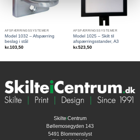
AFSPÆRRINGSSYSTEMER
AFSPÆRRINGSSYSTEMER
Model 1032 – Afspærring
Model 1025 – Skilt til
beslag i stål
afspærringsstander, A3
kr.
103,50
kr.
523,50
Skilte
i
Centrum
Bøllemosegyden 143
5491 Blommenslyst