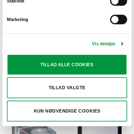
Statistik
Marketing
Vis detaljer
TILLAD ALLE COOKIES
AFSPÆRRINGSSYSTEMER
AFSPÆRRINGSSYSTEMER
Model 1025 – Skilt til
Model 1032 – Afspærringstov,
afspæringsstander, A4
rødt 150cm
kr.
523,50
kr.
418,50
TILLAD VALGTE
KUN NØDVENDIGE COOKIES