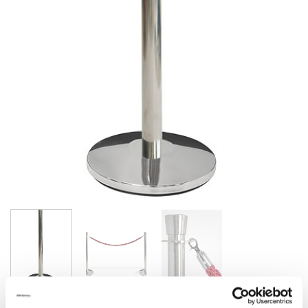
BUTIKSINVENTAR & TILBEHØR
/
AFSPÆRRINGSSYSTEMER