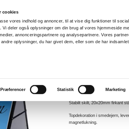
 cookies
passe vores indhold og annoncer, til at vise dig funktioner til soci
RODUKTER
OM OS
KONTAKT
fik. Vi deler også oplysninger om din brug af vores hjemmeside m
 medier, annonceringspartnere og analysepartnere. Vores partne
ndre oplysninger, du har givet dem, eller som de har indsamlet 
BUTIKSSKILTE
/
A-SKILTE
Model 112
1.557,00
kr.
Præferencer
Statistik
Marketing
Star Antique Classic Gadeskilt
Stabilt skilt, 20x20mm firkant stå
Topdekoration i smedejern, leve
magnetlukning.