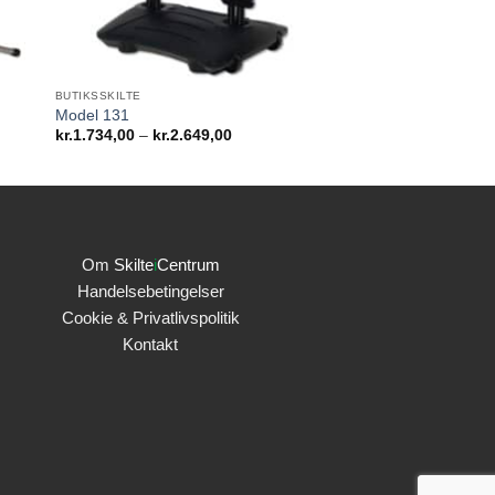
BUTIKSSKILTE
Model 131
al:
Prisinterval:
kr.
1.734,00
–
kr.
2.649,00
,50
kr.1.734,00
til
,50
kr.2.649,00
Om
Skilte
i
Centrum
Handelsebetingelser
Cookie & Privatlivspolitik
Kontakt