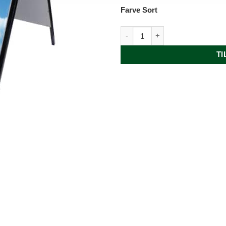
Farve Sort
Model 112 antal
TI