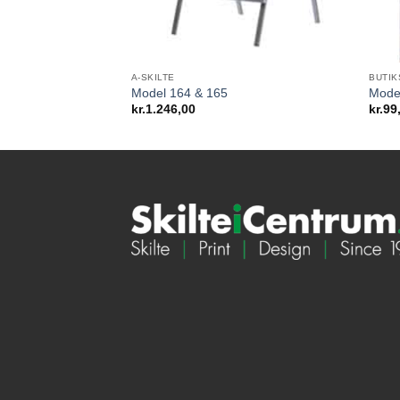
A-SKILTE
BUTIK
Model 164 & 165
Mode
kr.
1.246,00
kr.
99