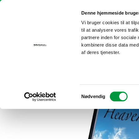
Fortsæt
Skilte i Centrum | info@skilteicentrum.dk
| Tlf.:
30 69 29 25
til
Denne hjemmeside bruger
indhold
Vi bruger cookies til at til
FORSIDE
P
til at analysere vores tra
partnere inden for sociale
kombinere disse data med a
af deres tjenester.
Samtykkevalg
Nødvendig