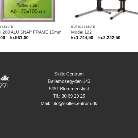
SSKILTE
BUTIKSSKILTE
l 200 ALU SNAP FRAME 15mm
Model 122
Prisinterval:
Prisinterv
,00
–
kr.
561,00
kr.
1.744,50
–
kr.
2.242,50
kr.99,00
kr.1.744
til
til
kr.561,00
kr.2.242
Skilte
i
Centrum
Bøllemosegyden 143
5491 Blommenslyst
Tlf.:
30 69 29 25
Mail:
info@skilteicentrum.dk