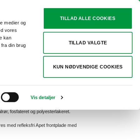
TILLAD ALLE COOKIES
ale medier og
0
KURV /
KR.
0,00
ed vores
re kan
TILLAD VALGTE
fra din brug
KUN NØDVENDIGE COOKIES
Vis detaljer
lrør, fosfateret og polyesterlakeret.
res med refleksfri Apet frontplade med