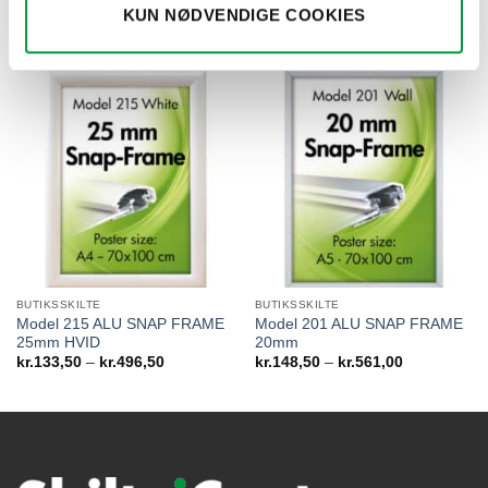
Model 108
Model 122
KUN NØDVENDIGE COOKIES
Prisinterval:
Prisinter
kr.
3.117,00
–
kr.
4.117,50
kr.
1.744,50
–
kr.
2.242,50
kr.3.117,00
kr.1.744
til
til
kr.4.117,50
kr.2.242
BUTIKSSKILTE
BUTIKSSKILTE
Model 215 ALU SNAP FRAME
Model 201 ALU SNAP FRAME
25mm HVID
20mm
Prisinterval:
Prisinterval:
kr.
133,50
–
kr.
496,50
kr.
148,50
–
kr.
561,00
kr.133,50
kr.148,50
til
til
kr.496,50
kr.561,00