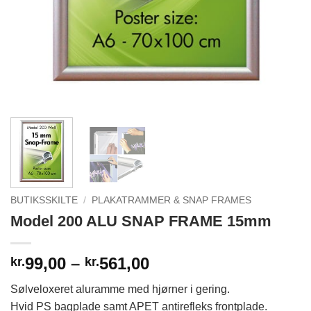
BUTIKSSKILTE
/
PLAKATRAMMER & SNAP FRAMES
Model 200 ALU SNAP FRAME 15mm
Prisinterval:
99,00
–
561,00
kr.
kr.
kr.99,00
Sølveloxeret aluramme med hjørner i gering.
til
Hvid PS bagplade samt APET antirefleks frontplade.