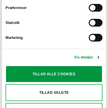
design.
Præferencer
Ved køb af større partier, og flere enheder, venligst kontakt
Statistik
os for tilbud.
Marketing
RELATEREDE VARER
Vis detaljer
TILLAD ALLE COOKIES
TILLAD VALGTE
A-SKILTE
BUTIKSSKILTE