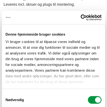
kr.561,00
Leveres incl. skruer og plugs til montering.
Plakatrammer/Snap Frames str.
Model 200 ALU SNAP FRAME 15mm antal
Denne hjemmeside bruger cookies
Vi bruger cookies til at tilpasse vores indhold og
TILFØJ TIL KURV
annoncer, til at vise dig funktioner til sociale medier og til
at analysere vores trafik. Vi deler også oplysninger om
din brug af vores hjemmeside med vores partnere inden
for sociale medier, annonceringspartnere og
analysepartnere. Vores partnere kan kombinere disse
data med andre oplysninger, du har givet dem, eller som
de har indsamlet fra din brug af deres tjenester.
BESKRIVELSE
YDERLIGERE INFORMATION
Samtykkevalg
Nødvendig
Alle vore plakatrammer, snapframes m.m. er udført i høj
kvalitet, og leveres fra dag til dag, i et flot, lækkert og unikt