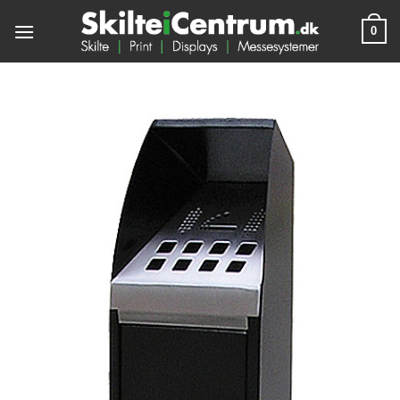
Fortsæt
0
til
indhold