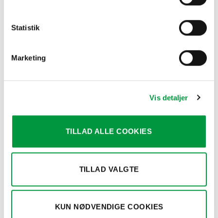
Statistik
AFFALDSBEHOLDERE
ASKEBÆGRE & DISPENSERE
Marketing
Model 1150 – Waste bin 38
Model 1140 og 1141 Cigarette
liters
Bin Pole, Stainless Steel &
Grey Coated
kr.
1.683,00
Prisinter
kr.
2.358,00
–
kr.
2.848,50
kr.2.358
Vis detaljer
til
kr.2.848
TILLAD ALLE COOKIES
TILLAD VALGTE
KUN NØDVENDIGE COOKIES
AFFALDSBEHOLDERE
ASKEBÆGRE & DISPENSERE