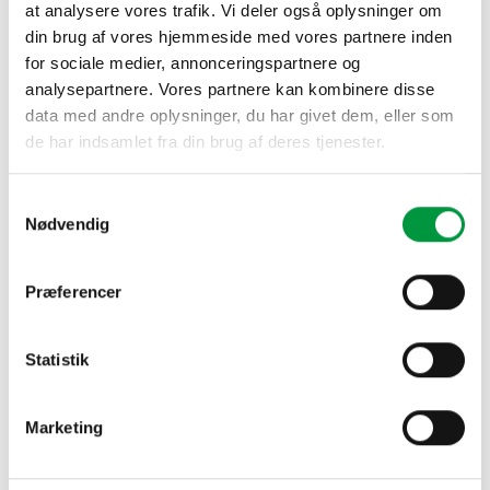
at analysere vores trafik. Vi deler også oplysninger om
YDERLIGERE INFORMATION
din brug af vores hjemmeside med vores partnere inden
for sociale medier, annonceringspartnere og
Ved større køb, eller køb af flere produkter, venligst kontakt
analysepartnere. Vores partnere kan kombinere disse
os for tilbud.
data med andre oplysninger, du har givet dem, eller som
de har indsamlet fra din brug af deres tjenester.
Samtykkevalg
RELATEREDE VARER
Nødvendig
Præferencer
Statistik
Marketing
BUTIKSINVENTAR & TILBEHØR
BUTIKSDISPLAYS & SHOP IMPULZ