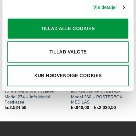
Model 1202 – Tip Box Black
Model 1009 – SHOP IMPULZ 9
with Info
MED 6 ZINKSPANDE
Vis detaljer
Prisinterval:
kr.
168,00
–
kr.
504,00
kr.
5.055,00
kr.168,00
til
kr.504,00
TILLAD ALLE COOKIES
TILLAD VALGTE
KUN NØDVENDIGE COOKIES
BUTIKSINVENTAR & TILBEHØR
BUTIKSINVENTAR & TILBEHØR
Model 274 – Info Modul
Model 260 – POSTERBOX
Postkasse
MED LÅS
Prisinterva
kr.
2.524,50
kr.
840,00
–
kr.
2.020,50
kr.840,00
til
kr.2.020,5