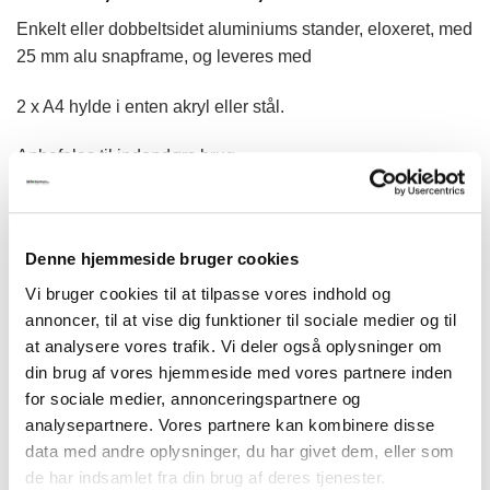
kr.3.705,00
Enkelt eller dobbeltsidet aluminiums stander, eloxeret, med
til
25 mm alu snapframe, og leveres med
kr.4.650,00
2 x A4 hylde i enten akryl eller stål.
Anbefales til indendørs brug.
INFODISPLAYS str.
Denne hjemmeside bruger cookies
Model 901 & 902 MULTISTAND 1 ENKELTSIDET & MULTISTAND 
Vi bruger cookies til at tilpasse vores indhold og
annoncer, til at vise dig funktioner til sociale medier og til
TILFØJ TIL KURV
at analysere vores trafik. Vi deler også oplysninger om
din brug af vores hjemmeside med vores partnere inden
for sociale medier, annonceringspartnere og
analysepartnere. Vores partnere kan kombinere disse
data med andre oplysninger, du har givet dem, eller som
de har indsamlet fra din brug af deres tjenester.