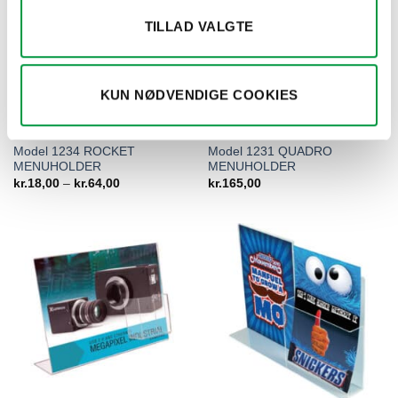
TILLAD VALGTE
KUN NØDVENDIGE COOKIES
BROCHUREHOLDERE & INFOSTANDERE
BROCHUREHOLDERE & INFOSTANDERE
Model 1234 ROCKET
Model 1231 QUADRO
MENUHOLDER
MENUHOLDER
Prisinterval:
kr.
18,00
–
kr.
64,00
kr.
165,00
kr.18,00
til
kr.64,00