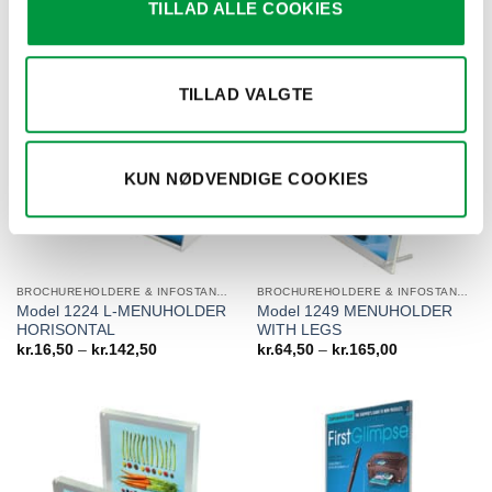
TILLAD ALLE COOKIES
RELATEREDE VARER
TILLAD VALGTE
KUN NØDVENDIGE COOKIES
BROCHUREHOLDERE & INFOSTANDERE
BROCHUREHOLDERE & INFOSTANDERE
Model 1224 L-MENUHOLDER
Model 1249 MENUHOLDER
HORISONTAL
WITH LEGS
Prisinterval:
Prisinterval:
kr.
16,50
–
kr.
142,50
kr.
64,50
–
kr.
165,00
kr.16,50
kr.64,50
til
til
kr.142,50
kr.165,00