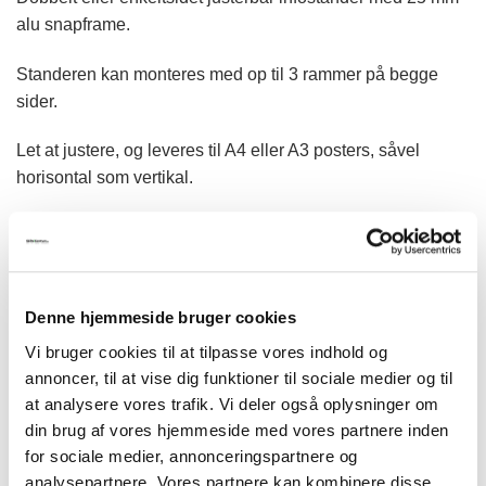
til
alu snapframe.
kr.2.610,00
Standeren kan monteres med op til 3 rammer på begge
sider.
Let at justere, og leveres til A4 eller A3 posters, såvel
horisontal som vertikal.
Dekorativ fod med elegant design.
Anbefales til indvendig brug.
Denne hjemmeside bruger cookies
INFODISPLAYS str.
Vi bruger cookies til at tilpasse vores indhold og
annoncer, til at vise dig funktioner til sociale medier og til
Model 940 & 941 MINI MULTI STAND SINGLE 1 / DOUBLE 2 antal
at analysere vores trafik. Vi deler også oplysninger om
din brug af vores hjemmeside med vores partnere inden
TILFØJ TIL KURV
for sociale medier, annonceringspartnere og
analysepartnere. Vores partnere kan kombinere disse