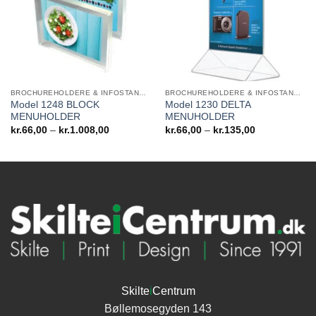
BROCHUREHOLDERE & INFOSTANDERE
BROCHUREHOLDERE & INFOSTANDERE
Model 1248 BLOCK
Model 1230 DELTA
MENUHOLDER
MENUHOLDER
Prisinterval:
Prisinterval:
kr.
66,00
–
kr.
1.008,00
kr.
66,00
–
kr.
135,00
kr.66,00
kr.66,00
til
til
kr.1.008,00
kr.135,00
Skilte
i
Centrum
Bøllemosegyden 143