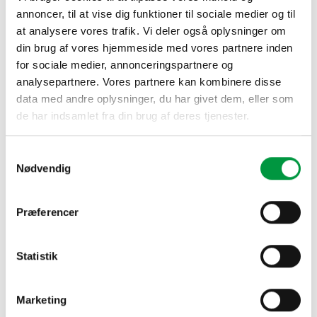
DU KUNNE OGSÅ VÆRE INTERESSERET I…
annoncer, til at vise dig funktioner til sociale medier og til
at analysere vores trafik. Vi deler også oplysninger om
din brug af vores hjemmeside med vores partnere inden
for sociale medier, annonceringspartnere og
analysepartnere. Vores partnere kan kombinere disse
data med andre oplysninger, du har givet dem, eller som
de har indsamlet fra din brug af deres tjenester.
Samtykkevalg
Nødvendig
ANTIBAKTERIEL FOLIE
COVID-19 PRODUKTER
Model 974 Dispenserholder
Model 591 Håndsprit,
med hvid akrylbakke
desinfektion 1000 ml
Præferencer
kr.
198,00
kr.
52,00
Statistik
Marketing