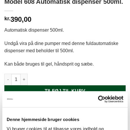
Model 608 Automatisk dispenser 500ml.
390,00
kr.
Automatisk dispenser 500ml.
Undgå vira på dine pumper med denne fuldautomatiske
dispenser med beholder til 500ml.
Kan både bruges til gel, håndsprit og sæbe.
Model 608 Automatisk dispenser 500ml. antal
TILFØJ TIL KURV
Denne hjemmeside bruger cookies
Vi bruger cookies til at tilpasse vores indhold og