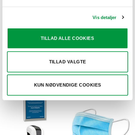
Vis detaljer
COVID-19 PRODUKTER
TILLAD ALLE COOKIES
Model 590 Håndsprit Gel,
600ml. flaske med pumpe
kr.
52,00
TILLAD VALGTE
RELATEREDE VARER
KUN NØDVENDIGE COOKIES