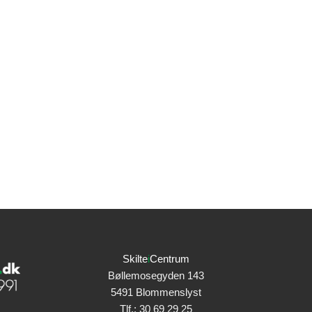
Skilte
i
Centrum
Bøllemosegyden 143
5491 Blommenslyst
Tlf.:
30 69 29 25