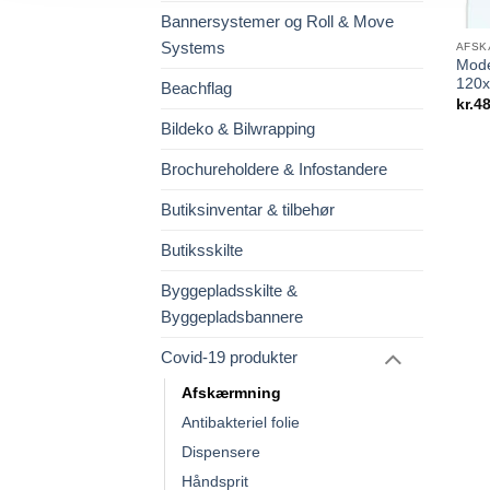
Bannersystemer og Roll & Move
Systems
AFSK
Mode
120
Beachflag
kr.
48
Bildeko & Bilwrapping
Brochureholdere & Infostandere
Butiksinventar & tilbehør
Butiksskilte
Byggepladsskilte &
Byggepladsbannere
Covid-19 produkter
Afskærmning
Antibakteriel folie
Dispensere
Håndsprit