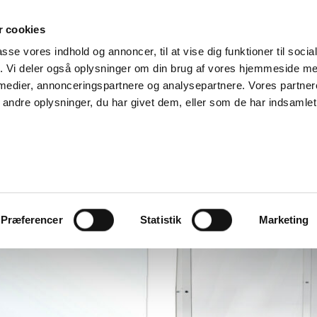
 cookies
passe vores indhold og annoncer, til at vise dig funktioner til soci
RODUKTER
OM OS
KONTAKT
fik. Vi deler også oplysninger om din brug af vores hjemmeside m
 medier, annonceringspartnere og analysepartnere. Vores partne
ndre oplysninger, du har givet dem, eller som de har indsamlet 
Vise
G
Præferencer
Statistik
Marketing