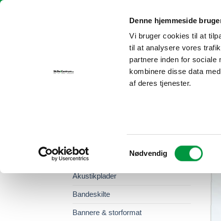
Fortsæt
Skilte i Centrum | info@skilteicentrum.dk
| Tlf.:
30 69 29 25
til
Denne hjemmeside bruger
indhold
Vi bruger cookies til at til
FORSIDE
P
til at analysere vores tra
partnere inden for sociale
kombinere disse data med a
af deres tjenester.
COVID-19 PRODUKTER
/
AFSKÆRMNIN
VAREKATEGORIER
Samtykkevalg
Nødvendig
abcMIX
Akustikplader
Bandeskilte
Bannere & storformat