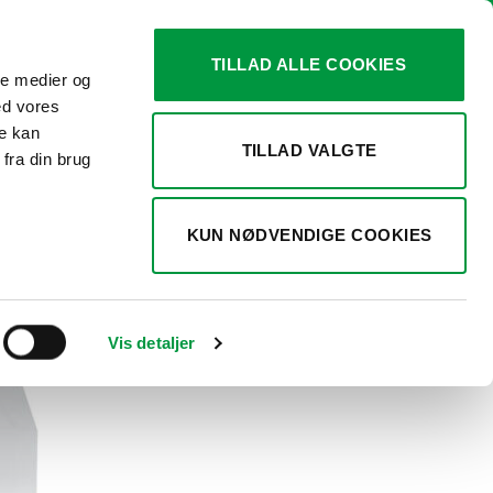
TILLAD ALLE COOKIES
ale medier og
0
KURV /
KR.
0,00
ed vores
re kan
TILLAD VALGTE
fra din brug
r 2 resultater
KUN NØDVENDIGE COOKIES
Vis detaljer